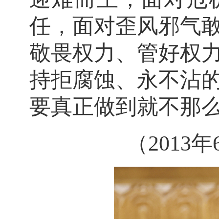
任，面对歪风邪气
敬畏权力、管好权
持拒腐蚀、永不沾
要真正做到就不那
（201