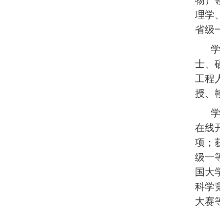
物）
理学
省级
学
士、
工程
授、
学
在线
项；
级一
国大
科学
大赛